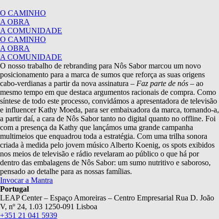
O CAMINHO
A OBRA
A COMUNIDADE
O CAMINHO
A OBRA
A COMUNIDADE
O nosso trabalho de rebranding para Nôs Sabor marcou um novo
posicionamento para a marca de sumos que reforça as suas origens
cabo-verdianas a partir da nova assinatura –
Faz parte de nós
– ao
mesmo tempo em que destaca argumentos racionais de compra. Como
síntese de todo este processo, convidámos a apresentadora de televisão
e influencer Kathy Moeda, para ser embaixadora da marca, tornando-a,
a partir daí, a cara de Nôs Sabor tanto no digital quanto no offline. Foi
com a presença da Kathy que lançámos uma grande campanha
multimeios que enquadrou toda a estratégia. Com uma trilha sonora
criada à medida pelo jovem músico Alberto Koenig, os spots exibidos
nos meios de televisão e rádio revelaram ao público o que há por
dentro das embalagens de Nôs Sabor: um sumo nutritivo e saboroso,
pensado ao detalhe para as nossas famílias.
Invocar a Mantra
Portugal
LEAP Center – Espaço Amoreiras – Centro Empresarial Rua D. João
V, nº 24, 1.03 1250-091 Lisboa
+351 21 041 5939